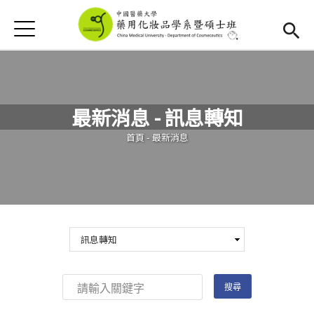
Jump to Main content
Jump to Navigation
首頁
首頁
最新消息
最新消息 - 訊息轉知
新生專區
(link is external)
您在這裡
首頁
-
最新消息
Open submenu (學系簡介)
學系簡介
Open submenu (教學資源)
教學資源
活動集錦
下載專區
招生資訊