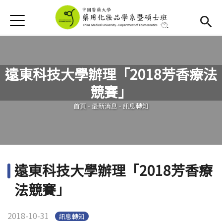
Jump to Main content
Jump to Navigation
首頁
首頁
最新消息
遠東科技大學辦理「2018芳香療法
新生專區
(link is external)
競賽」
您在這裡
Open submenu (學系簡介)
學系簡介
首頁
-
最新消息
-
訊息轉知
Open submenu (教學資源)
教學資源
活動集錦
遠東科技大學辦理「2018芳香療
下載專區
法競賽」
招生資訊
2018-10-31
訊息轉知