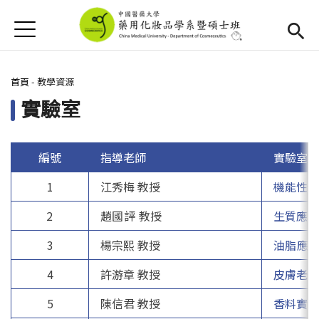
Jump to Main content
Jump to Navigation
首頁
首頁
您在這裡
首頁
-
教學資源
最新消息
實驗室
新生專區
(link is external)
Open submenu (學系簡介)
學系簡介
編號
指導老師
實驗室名
1
江秀梅 教授
機能性化
Open submenu (教學資源)
教學資源
2
趙國評 教授
生質應用
活動集錦
3
楊宗熙 教授
油脂應
下載專區
4
許游章 教授
皮膚老化
招生資訊
5
陳信君 教授
香料實驗