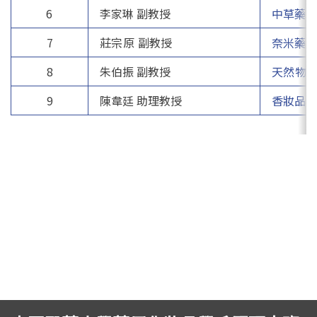
EN.
(link is external)
6
李家琳 副教授
中草藥新
7
莊宗原 副教授
奈米藥妝
8
朱伯振 副教授
天然物
9
陳韋廷 助理教授
香妝品開