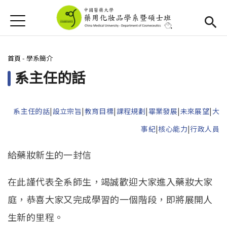
Jump to Main content
Jump to Navigation
首頁
首頁
您在這裡
首頁
-
學系簡介
最新消息
系主任的話
新生專區
(link is external)
Open submenu (學系簡介)
學系簡介
系主任的話
|
設立宗旨
|
教育目標
|
課程規劃
|
畢業發展
|
未來展望
|
大
事紀
|
核心能力
|
行政人員
Open submenu (教學資源)
教學資源
給藥妝新生的一封信
活動集錦
在此謹代表全系師生，竭誠歡迎大家進入藥妝大家
下載專區
庭，恭喜大家又完成學習的一個階段，即將展開人
招生資訊
生新的里程。