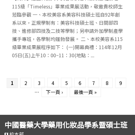
115級「Timeless」畢業成果展活動，敬邀貴校師生
蒞臨參觀 一、本校美容系美容科技碩士班自92年創
系以來，正規學制有：美容科技碩士班、日間部四
技、進修部四技及二技等學制；另申請外加學制產學
攜手專班，各學制均蓬勃發展。 二、本校美容系115
級畢業成果展程序如下： (一)開幕典禮：114年12月
05日(五)上午10：00~11：30(地點：...
頁面
1
2
3
4
5
6
7
8
9
…
下一頁 ›
最後一頁 »
中國醫藥大學藥用化妝品學系暨碩士班
校本部