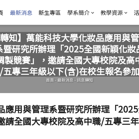
Jump to Main content
Jump to Navigation
頁
最新消息
新生專區
學系簡介
教學資源
轉知】萬能科技大學化妝品應用與管
系暨研究所辦理「2025全國新穎化妝
調製競賽」，邀請全國大專校院及高
您在這裡
/五專三年級以下(含)在校生報名參
首頁
-
最新消息
-
訊息轉知
應用與管理系暨研究所辦理「2025
邀請全國大專校院及高中職/五專三