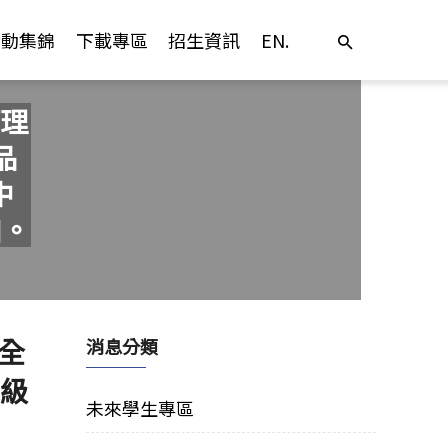
活動集錦
下載專區
招生資訊
EN.
理
品
中
加。
全
消息分類
年級
未來學生專區