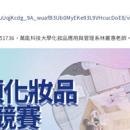
cRHuUqjKcdg_9A_wuafB3Ub0MyEKe93L9VHcucDoE8/v
分機51736，萬能科技大學化妝品應用與管理系林麗惠老師