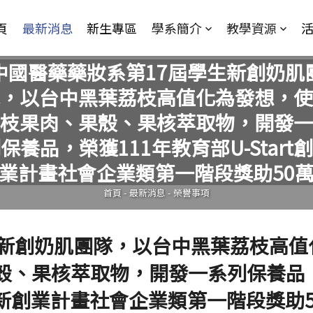
Jump to Main content
Jump to Navigation
頁
最新消息
新生專區
學系簡介
教學資源
中國醫藥藥妝系第17屆學生新創奶肌
，以台中黑葉荔枝高值化為發想，使
枝果肉、果殼、果核萃取物，開發一
您在這裡
保養品，榮獲111年教育部U-Start
業計畫社會企業類第一階段獎助50
首頁
-
最新消息
-
榮譽事項
生新創奶肌團隊，以台中黑葉荔枝高值
殼、果核萃取物，開發一系列保養品
rt創新創業計畫社會企業類第一階段獎助5