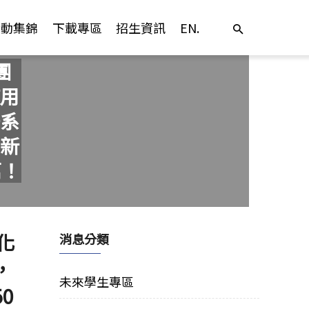
活動集錦
下載專區
招生資訊
EN.
團
用
系
創新
萬！
化
消息分類
，
未來學生專區
0