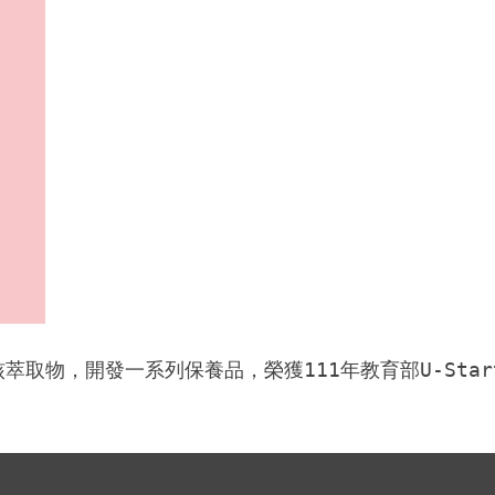
rnal)