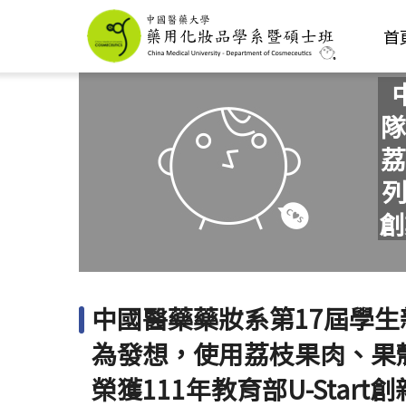
首
隊
荔
列
創
中國醫藥藥妝系第17屆學
為發想，使用荔枝果肉、果
榮獲111年教育部U-Sta